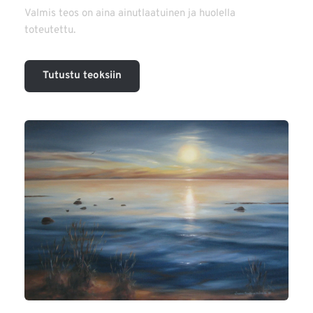
Valmis teos on aina ainutlaatuinen ja huolella 
toteutettu.
Tutustu teoksiin