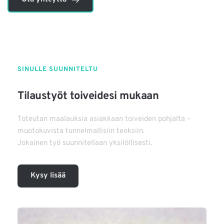
SINULLE SUUNNITELTU
Tilaustyöt toiveidesi mukaan
Toteutan maalauksia asiakkaan toiveiden pohjalta – 
muotokuvista tunnelmallisiin teoksiin.
Jokainen työ suunnitellaan yksilöllisesti.
Kysy lisää