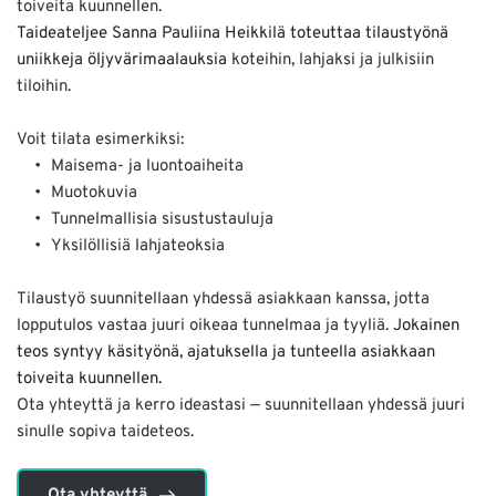
toiveita kuunnellen.
Taideateljee Sanna Pauliina Heikkilä toteuttaa tilaustyönä 
uniikkeja öljyvärimaalauksia
 koteihin, lahjaksi ja julkisiin 
tiloihin.
Voit tilata esimerkiksi:
Maisema- ja luontoaiheita
Muotokuvia
Tunnelmallisia sisustustauluja
Yksilöllisiä lahjateoksia
Tilaustyö suunnitellaan yhdessä asiakkaan kanssa, jotta 
lopputulos vastaa juuri oikeaa tunnelmaa ja tyyliä. 
Jokainen 
teos syntyy käsityönä, ajatuksella ja tunteella asiakkaan 
toiveita kuunnellen.
Ota yhteyttä ja kerro ideastasi — suunnitellaan yhdessä juuri 
sinulle sopiva taideteos.
Ota yhteyttä