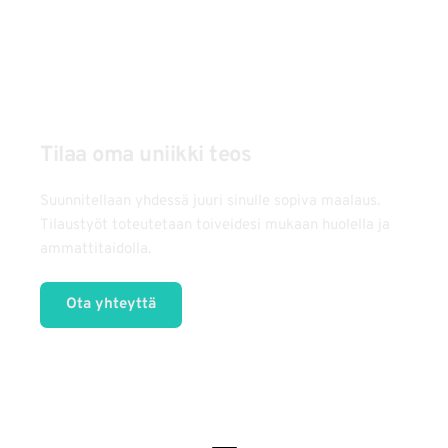
Tilaa oma uniikki teos
Suunnitellaan yhdessä juuri sinulle sopiva maalaus.
Tilaustyöt toteutetaan toiveidesi mukaan huolella ja 
ammattitaidolla.
Ota yhteyttä